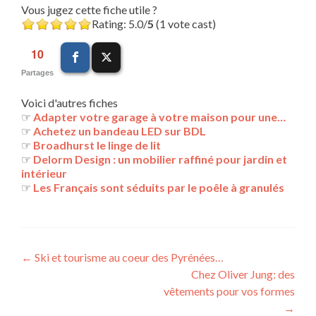
Vous jugez cette fiche utile ?
Rating: 5.0/
5
(1 vote cast)
10
Partages
Voici d'autres fiches
☞
Adapter votre garage à votre maison pour une…
☞
Achetez un bandeau LED sur BDL
☞
Broadhurst le linge de lit
☞
Delorm Design : un mobilier raffiné pour jardin et
intérieur
☞
Les Français sont séduits par le poêle à granulés
Navigation
←
Ski et tourisme au coeur des Pyrénées…
Chez Oliver Jung: des
des
vêtements pour vos formes
articles
→