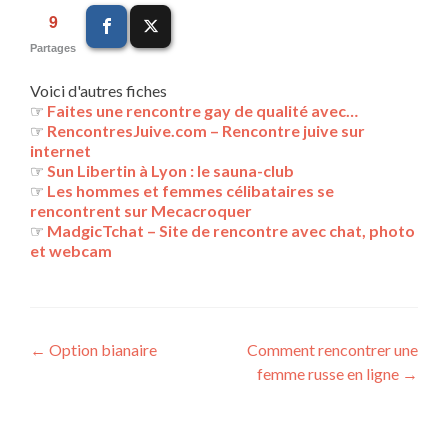
9
Partages
Voici d'autres fiches
☞
Faites une rencontre gay de qualité avec…
☞
RencontresJuive.com – Rencontre juive sur
internet
☞
Sun Libertin à Lyon : le sauna-club
☞
Les hommes et femmes célibataires se
rencontrent sur Mecacroquer
☞
MadgicTchat – Site de rencontre avec chat, photo
et webcam
Navigation
←
Option bianaire
Comment rencontrer une
femme russe en ligne
→
des
articles