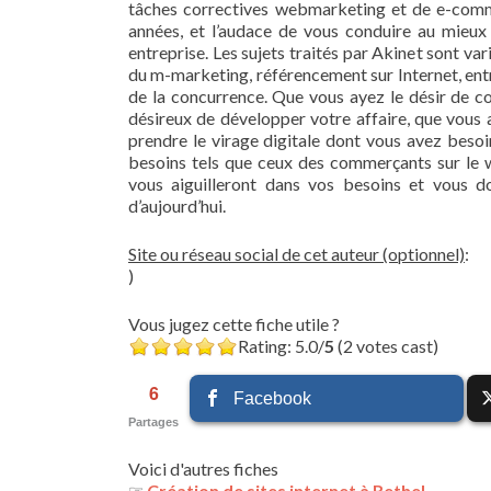
tâches correctives webmarketing et de e-comme
années, et l’audace de vous conduire au mieu
entreprise. Les sujets traités par Akinet sont va
du m-marketing, référencement sur Internet, entre
de la concurrence. Que vous ayez le désir de c
désireux de développer votre affaire, que vous a
prendre le virage digitale dont vous avez beso
besoins tels que ceux des commerçants sur le w
vous aiguilleront dans vos besoins et vous 
d’aujourd’hui.
Site ou réseau social de cet auteur (optionnel)
:
)
Vous jugez cette fiche utile ?
Rating: 5.0/
5
(2 votes cast)
6
Facebook
Partages
Voici d'autres fiches
☞
Création de sites internet à Rethel