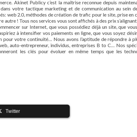
rce. Akinet Publicy c’est la maîtrise reconnue depuis mainten
x dans votre tactique marketing et de communication au sein d
riés: web 2.0, méthodes de création de trafic pour le site, prise en
 autre ! Tous nos services vous sont affichés à des prix s’alignant
ommencer sur Internet, que vous possédiez déjà un site, que vou
spiriez à intensifier vos paiements en ligne, que vous soyez dési
in pour votre continuité… Nous avons l’aptitude de répondre à pl
eb, auto-entrepreneur, individus, entreprises B to C… Nos spéci
donneront les clés pour évoluer en même temps que les techn
Twitter