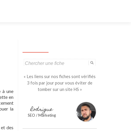
Aller
au
contenu
principal
Search
for:
« Les liens sur nos fiches sont vérifiés
3 fois par jour pour vous éviter de
tomber sur un site HS »
e à une
ette en
ncement
Rodrigue
buer la
SEO / Marketing
 et des