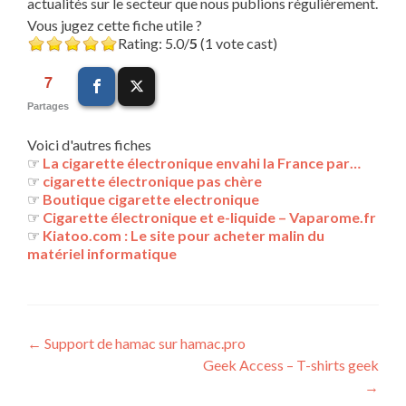
actualités sur le secteur que nous publions régulièrement.
Vous jugez cette fiche utile ?
Rating: 5.0/
5
(1 vote cast)
7
Partages
Voici d'autres fiches
☞
La cigarette électronique envahi la France par…
☞
cigarette électronique pas chère
☞
Boutique cigarette electronique
☞
Cigarette électronique et e-liquide – Vaparome.fr
☞
Kiatoo.com : Le site pour acheter malin du
matériel informatique
Navigation
←
Support de hamac sur hamac.pro
Geek Access – T-shirts geek
des
→