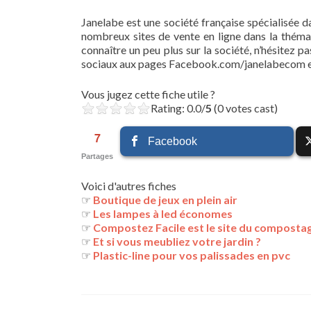
Janelabe est une société française spécialisée da
nombreux sites de vente en ligne dans la théma
connaître un peu plus sur la société, n’hésitez p
sociaux aux pages Facebook.com/janelabecom e
Vous jugez cette fiche utile ?
Rating: 0.0/
5
(0 votes cast)
7
Facebook
Partages
Voici d'autres fiches
☞
Boutique de jeux en plein air
☞
Les lampes à led économes
☞
Compostez Facile est le site du composta
☞
Et si vous meubliez votre jardin ?
☞
Plastic-line pour vos palissades en pvc