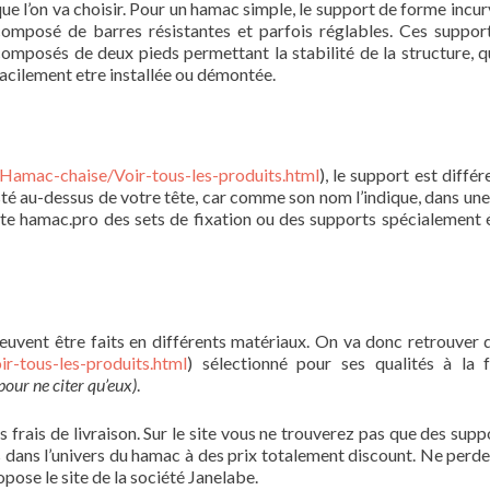
ue l’on va choisir. Pour un hamac simple, le support de forme incur
composé de barres résistantes et parfois réglables. Ces suppor
omposés de deux pieds permettant la stabilité de la structure, q
acilement etre installée ou démontée.
Hamac-chaise/Voir-tous-les-produits.html
), le support est différ
osté au-dessus de votre tête, car comme son nom l’indique, dans une
site hamac.pro des sets de fixation ou des supports spécialement 
peuvent être faits en différents matériaux. On va donc retrouver 
r-tous-les-produits.html
) sélectionné pour ses qualités à la 
pour ne citer qu’eux)
.
es frais de livraison. Sur le site vous ne trouverez pas que des sup
s dans l’univers du hamac à des prix totalement discount. Ne perd
pose le site de la société Janelabe.