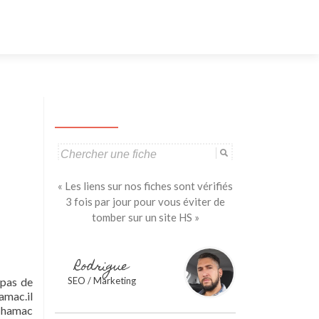
Aller
au
contenu
principal
Search
for:
« Les liens sur nos fiches sont vérifiés
3 fois par jour pour vous éviter de
tomber sur un site HS »
Rodrigue
 pas de
SEO / Marketing
amac.il
e hamac