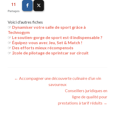
11
Partages
Voici d'autres fiches
☞
Dynamiser votre salle de sport grâce à
Technogym
☞
Le soutien-gorge de sport est-il indispensable ?
☞
Équipez-vous avec Jeu, Set & Match !
☞
Des efforts mieux récompensés
☞
2cole de pilotage de sprintcar sur circuit
Navigation
←
Accompagner une découverte culinaire d’un vin
savoureux
des
Conseillers juridiques en
articles
ligne de qualité pour
prestations à tarif réduits
→