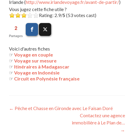
Irlande (
http://www.irlandevoyage.fr/avant-de-partir/
)
Vous jugez cette fiche utile ?
Rating: 2.9/
5
(53 votes cast)
2
Partages
Voici d'autres fiches
☞
Voyage en couple
☞
Voyage sur mesure
☞
Itinéraires à Madagascar
☞
Voyage en Indonésie
☞
Circuit en Polynésie française
Navigation
←
Pêche et Chasse en Gironde avec Le Faisan Doré
Contactez une agence
des
immobilière à Le Plan de…
articles
→