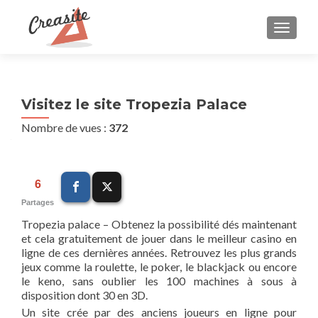
AFFIC
Visitez le site Tropezia Palace
Nombre de vues :
372
6
Partages
Tropezia palace – Obtenez la possibilité dés maintenant
et cela gratuitement de jouer dans le meilleur casino en
ligne de ces dernières années. Retrouvez les plus grands
jeux comme la roulette, le poker, le blackjack ou encore
le keno, sans oublier les 100 machines à sous à
disposition dont 30 en 3D.
Un site crée par des anciens joueurs en ligne pour