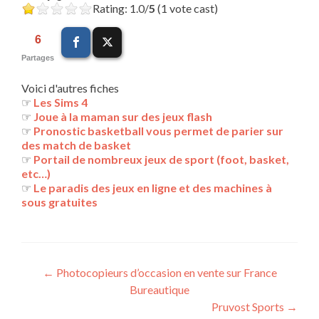
Rating: 1.0/
5
(1 vote cast)
6
Partages
Voici d'autres fiches
☞
Les Sims 4
☞
Joue à la maman sur des jeux flash
☞
Pronostic basketball vous permet de parier sur
des match de basket
☞
Portail de nombreux jeux de sport (foot, basket,
etc…)
☞
Le paradis des jeux en ligne et des machines à
sous gratuites
Navigation
←
Photocopieurs d’occasion en vente sur France
Bureautique
des
Pruvost Sports
→