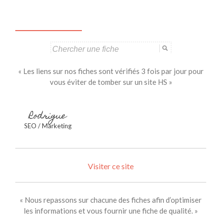
articles
Search
for:
« Les liens sur nos fiches sont vérifiés 3 fois par jour pour
vous éviter de tomber sur un site HS »
Rodrigue
SEO / Marketing
Visiter ce site
« Nous repassons sur chacune des fiches afin d’optimiser
les informations et vous fournir une fiche de qualité. »