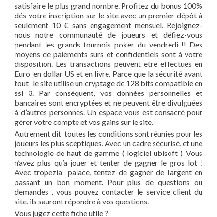
satisfaire le plus grand nombre. Profitez du bonus 100%
dés votre inscription sur le site avec un premier dépôt à
seulement 10 € sans engagement mensuel. Rejoignez-
nous notre communauté de joueurs et défiez-vous
pendant les grands tournois poker du vendredi !! Des
moyens de paiements surs et confidentiels sont à votre
disposition. Les transactions peuvent être effectués en
Euro, en dollar US et en livre. Parce que la sécurité avant
tout , le site utilise un cryptage de 128 bits compatible en
ssl 3. Par conséquent, vos données personnelles et
bancaires sont encryptées et ne peuvent être divulguées
à d’autres personnes. Un espace vous est consacré pour
gérer votre compte et vos gains sur le site.
Autrement dit, toutes les conditions sont réunies pour les
joueurs les plus sceptiques. Avec un cadre sécurisé, et une
technologie de haut de gamme ( logiciel ubisoft ) ,Vous
n’avez plus qu’a jouer et tenter de gagner le gros lot !
Avec tropezia palace, tentez de gagner de l’argent en
passant un bon moment. Pour plus de questions ou
demandes , vous pouvez contacter le service client du
site, ils sauront répondre à vos questions.
Vous jugez cette fiche utile ?