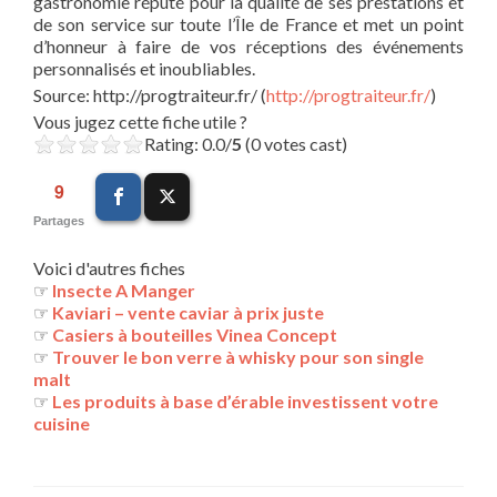
gastronomie réputé pour la qualité de ses prestations et
de son service sur toute l’Île de France et met un point
d’honneur à faire de vos réceptions des événements
personnalisés et inoubliables.
Source: http://progtraiteur.fr/ (
http://progtraiteur.fr/
)
Vous jugez cette fiche utile ?
Rating: 0.0/
5
(0 votes cast)
9
Partages
Voici d'autres fiches
☞
Insecte A Manger
☞
Kaviari – vente caviar à prix juste
☞
Casiers à bouteilles Vinea Concept
☞
Trouver le bon verre à whisky pour son single
malt
☞
Les produits à base d’érable investissent votre
cuisine