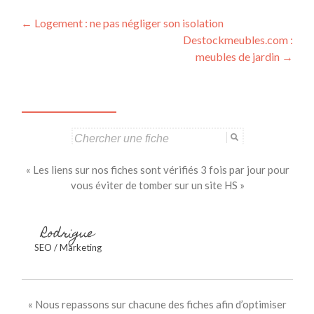
Navigation
←
Logement : ne pas négliger son isolation
Destockmeubles.com :
des
meubles de jardin
→
articles
Search
for:
« Les liens sur nos fiches sont vérifiés 3 fois par jour pour
vous éviter de tomber sur un site HS »
Rodrigue
SEO / Marketing
« Nous repassons sur chacune des fiches afin d’optimiser