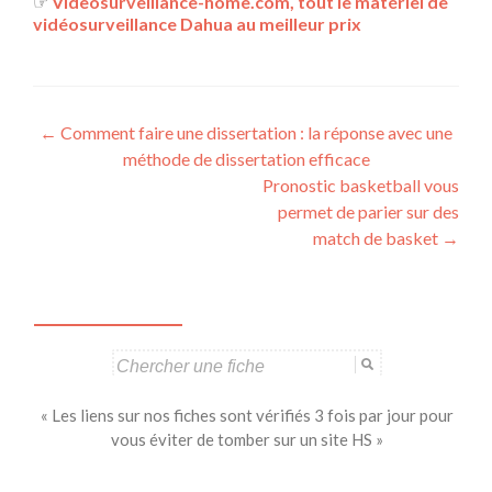
☞
Videosurveillance-home.com, tout le matériel de
vidéosurveillance Dahua au meilleur prix
Navigation
←
Comment faire une dissertation : la réponse avec une
méthode de dissertation efficace
des
Pronostic basketball vous
articles
permet de parier sur des
match de basket
→
Search
for:
« Les liens sur nos fiches sont vérifiés 3 fois par jour pour
vous éviter de tomber sur un site HS »