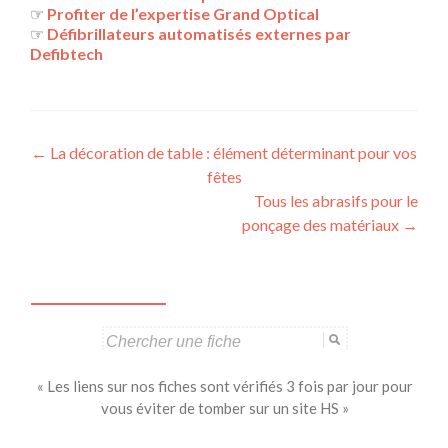
☞
Profiter de l’expertise Grand Optical
☞
Défibrillateurs automatisés externes par
Defibtech
Navigation
←
La décoration de table : élément déterminant pour vos
fêtes
des
Tous les abrasifs pour le
articles
ponçage des matériaux
→
Search
for:
« Les liens sur nos fiches sont vérifiés 3 fois par jour pour
vous éviter de tomber sur un site HS »