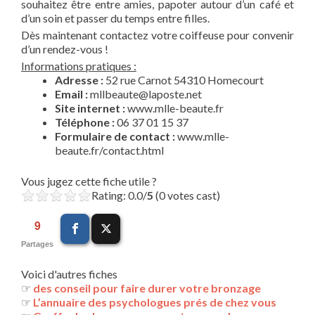
souhaitez être entre amies, papoter autour d’un café et
d’un soin et passer du temps entre filles.
Dès maintenant contactez votre coiffeuse pour convenir
d’un rendez-vous !
Informations pratiques :
Adresse :
52 rue Carnot 54310 Homecourt
Email :
mllbeaute@laposte.net
Site internet :
www.mlle-beaute.fr
Téléphone :
06 37 01 15 37
Formulaire de contact :
www.mlle-
beaute.fr/contact.html
Vous jugez cette fiche utile ?
Rating: 0.0/
5
(0 votes cast)
9
Partages
Voici d'autres fiches
☞
des conseil pour faire durer votre bronzage
☞
L’annuaire des psychologues prés de chez vous