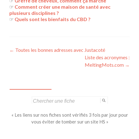
☞
Greffe de cheveux, comment ça marche
☞
Comment créer une maison de santé avec
plusieurs disciplines ?
☞
Quels sont les bienfaits du CBD ?
Navigation
←
Toutes les bonnes adresses avec Justacoté
Liste des acronymes :
des
MeltingMots.com
→
articles
Search
for:
« Les liens sur nos fiches sont vérifiés 3 fois par jour pour
vous éviter de tomber sur un site HS »