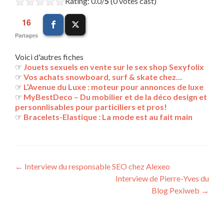
Rating: 0.0/
5
(0 votes cast)
16
Partages
Voici d'autres fiches
☞
Jouets sexuels en vente sur le sex shop Sexyfolix
☞
Vos achats snowboard, surf & skate chez…
☞
L’Avenue du Luxe : moteur pour annonces de luxe
☞
MyBestDeco – Du mobilier et de la déco design et
personnlisables pour particiliers et pros!
☞
Bracelets-Elastique : La mode est au fait main
Navigation
←
Interview du responsable SEO chez Alexeo
Interview de Pierre-Yves du
des
Blog Pexiweb
→
articles