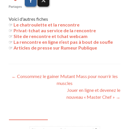
Partages
Voici d'autres fiches
☞
Le chatroulette et la rencontre
☞
Privat-tchat au service de la rencontre
☞
Site de rencontre et tchat webcam
☞
La rencontre en ligne n’est pas à bout de soufle
☞
Articles de presse sur Rumeur Publique
Navigation
←
Consommez le gainer Mutant Mass pour nourrir les
muscles
des
Jouer en ligne et devenez le
articles
nouveau « Master Chef »
→