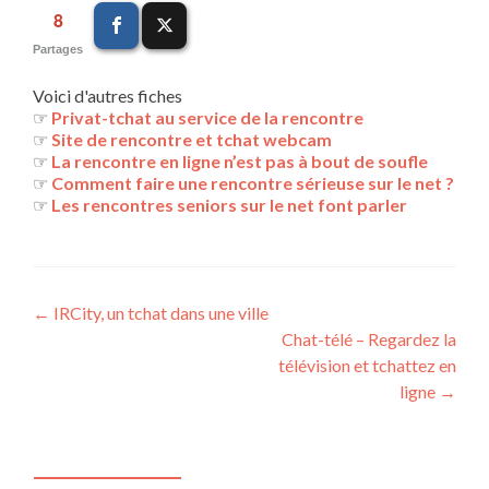
8
Partages
Voici d'autres fiches
☞
Privat-tchat au service de la rencontre
☞
Site de rencontre et tchat webcam
☞
La rencontre en ligne n’est pas à bout de soufle
☞
Comment faire une rencontre sérieuse sur le net ?
☞
Les rencontres seniors sur le net font parler
Navigation
←
IRCity, un tchat dans une ville
Chat-télé – Regardez la
des
télévision et tchattez en
articles
ligne
→