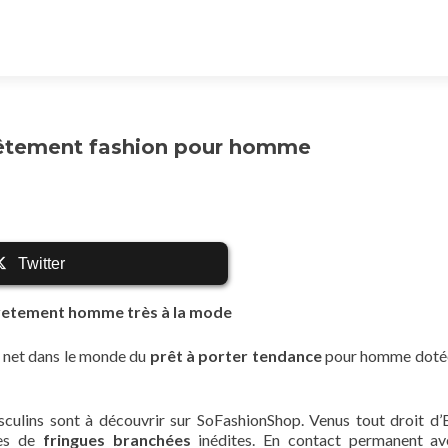
vêtement fashion pour homme
Twitter
vetement homme très à la mode
e net dans le monde du
prêt à porter tendance
pour homme dotée
culins sont à découvrir sur SoFashionShop. Venus tout droit d’
ues de
fringues branchées
inédites. En contact permanent av