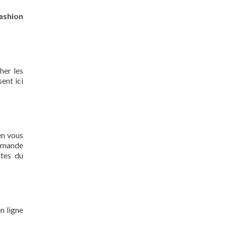
fashion
her les
ent ici
en vous
demande
stes du
n ligne