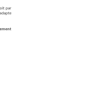
oit par
’adapte
tement