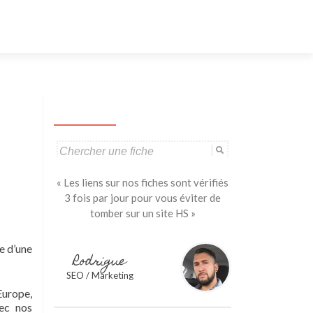
Aller
au
contenu
principal
Search
for:
« Les liens sur nos fiches sont vérifiés
3 fois par jour pour vous éviter de
tomber sur un site HS »
 d’une
Rodrigue
SEO / Marketing
Europe,
ec nos