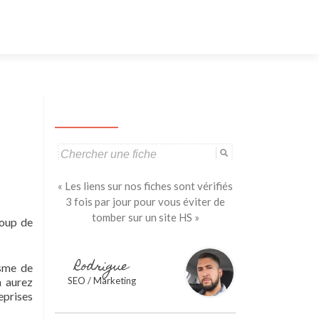
Aller
au
contenu
principal
Search
for:
« Les liens sur nos fiches sont vérifiés
3 fois par jour pour vous éviter de
tomber sur un site HS »
coup de
Rodrigue
isme de
n aurez
SEO / Marketing
eprises