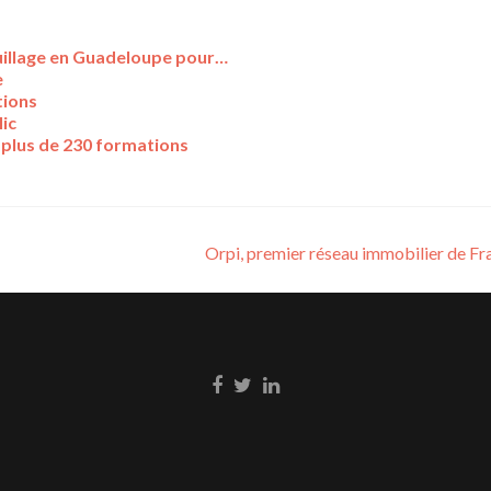
quillage en Guadeloupe pour…
e
tions
ic
 plus de 230 formations
Orpi, premier réseau immobilier de F