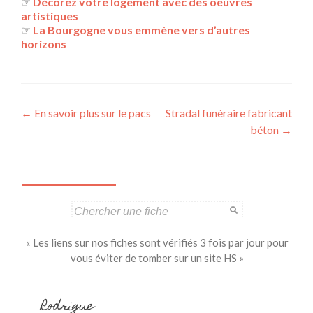
☞
Décorez votre logement avec des oeuvres
artistiques
☞
La Bourgogne vous emmène vers d’autres
horizons
Navigation
←
En savoir plus sur le pacs
Stradal funéraire fabricant
béton
→
des
articles
Search
for:
« Les liens sur nos fiches sont vérifiés 3 fois par jour pour
vous éviter de tomber sur un site HS »
Rodrigue