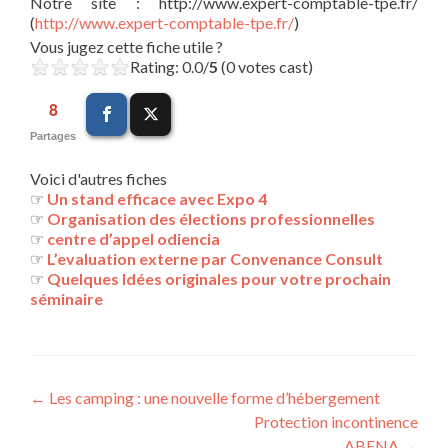
Notre site : http://www.expert-comptable-tpe.fr/
(
http://www.expert-comptable-tpe.fr/
)
Vous jugez cette fiche utile ?
Rating: 0.0/
5
(0 votes cast)
8
Partages
Voici d'autres fiches
☞
Un stand efficace avec Expo 4
☞
Organisation des élections professionnelles
☞
centre d’appel odiencia
☞
L’evaluation externe par Convenance Consult
☞
Quelques Idées originales pour votre prochain
séminaire
Navigation
←
Les camping : une nouvelle forme d’hébergement
Protection incontinence
des
ABENA
→