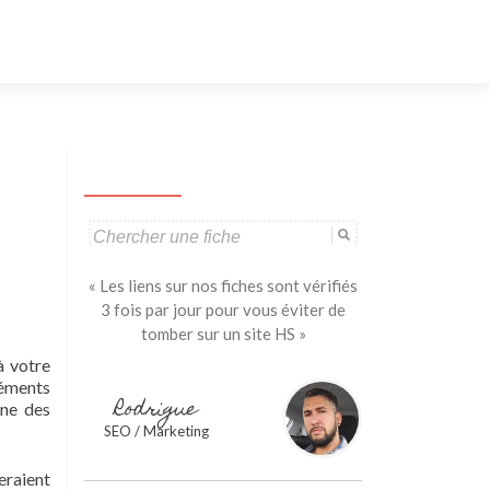
Aller
au
contenu
principal
Search
for:
« Les liens sur nos fiches sont vérifiés
3 fois par jour pour vous éviter de
tomber sur un site HS »
à votre
léments
Rodrigue
nne des
SEO / Marketing
eraient