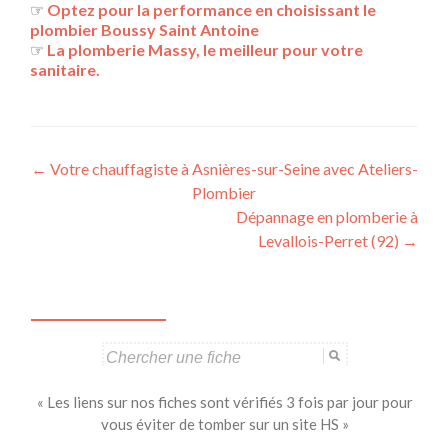
☞
Optez pour la performance en choisissant le
plombier Boussy Saint Antoine
☞
La plomberie Massy, le meilleur pour votre
sanitaire.
Navigation
←
Votre chauffagiste à Asnières-sur-Seine avec Ateliers-
Plombier
des
Dépannage en plomberie à
articles
Levallois-Perret (92)
→
Search
for:
« Les liens sur nos fiches sont vérifiés 3 fois par jour pour
vous éviter de tomber sur un site HS »