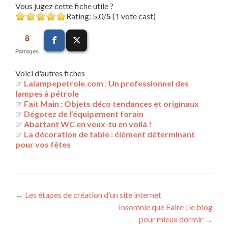
Vous jugez cette fiche utile ?
Rating: 5.0/
5
(1 vote cast)
8
Partages
Voici d'autres fiches
☞
Lalampepetrole.com : Un professionnel des
lampes à pétrole
☞
Fait Main : Objets déco tendances et originaux
☞
Dégotez de l’équipement forain
☞
Abattant WC en veux-tu en voilà !
☞
La décoration de table : élément déterminant
pour vos fêtes
Navigation
←
Les étapes de création d’un site internet
Insomnie que Faire : le blog
des
pour mieux dormir
→