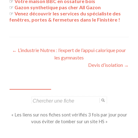
☞
Votre maison BBC en ossature bois
☞
Gazon synthetique pas cher All Gazon
☞
Venez découvrir les services du spécialiste des
fenêtres, portes & fermetures dans le Finistère !
Navigation
←
L’industrie Nutrex : l’expert de l’appui calorique pour
les gymnastes
des
Devis d’isolation
→
articles
Search
for:
« Les liens sur nos fiches sont vérifiés 3 fois par jour pour
vous éviter de tomber sur un site HS »