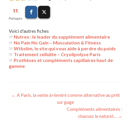
11
Partages
Voici d'autres fiches
☞
Nutrex : le leader du supplément alimentaire
☞
No Pain No Gain – Musculation & Fitness
☞
Wtbslim, le site qui vous aide à perdre du poids
☞
Traitement cellulite – Cryolipolyse Paris
☞
Prothèses et compléments capillaires haut de
gamme
Navigation
←
A Paris, la vente à réméré comme alternative au prêt
sur gage
des
Compléments alimentaires :
articles
chassez le naturel…
→