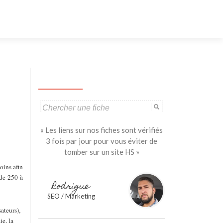
Aller
au
contenu
principal
Search
for:
« Les liens sur nos fiches sont vérifiés
3 fois par jour pour vous éviter de
tomber sur un site HS »
oins afin
 de 250 à
Rodrigue
SEO / Marketing
ateurs),
e, la