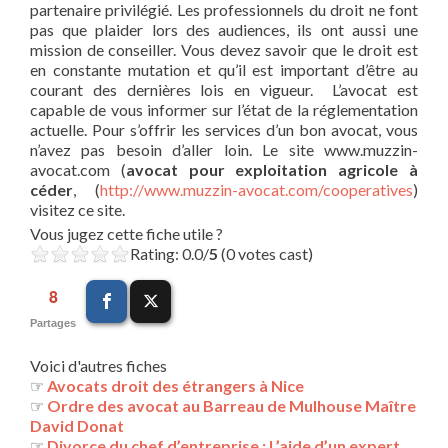
partenaire privilégié. Les professionnels du droit ne font
pas que plaider lors des audiences, ils ont aussi une
mission de conseiller. Vous devez savoir que le droit est
en constante mutation et qu’il est important d’être au
courant des dernières lois en vigueur. L’avocat est
capable de vous informer sur l’état de la réglementation
actuelle. Pour s’offrir les services d’un bon avocat, vous
n’avez pas besoin d’aller loin. Le site www.muzzin-
avocat.com (
avocat
pour exploitation agricole à
céder
, (
http://www.muzzin-avocat.com/cooperatives
)
visitez ce site.
Vous jugez cette fiche utile ?
Rating: 0.0/
5
(0 votes cast)
8
Partages
Voici d'autres fiches
☞
Avocats droit des étrangers à Nice
☞
Ordre des avocat au Barreau de Mulhouse Maître
David Donat
☞
Divorce du chef d’entreprise : L’aide d’un expert