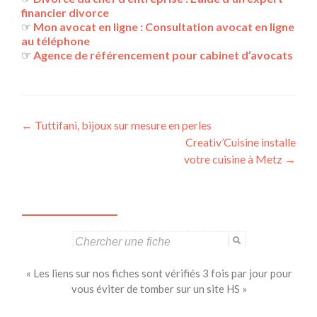
financier divorce
☞
Mon avocat en ligne : Consultation avocat en ligne
au téléphone
☞
Agence de référencement pour cabinet d’avocats
Navigation
←
Tuttifani, bijoux sur mesure en perles
Creativ’Cuisine installe
des
votre cuisine à Metz
→
articles
Search
for:
« Les liens sur nos fiches sont vérifiés 3 fois par jour pour
vous éviter de tomber sur un site HS »