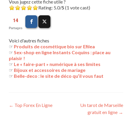
Vous jugez cette fiche utile ?
Rating: 5.0/
5
(1 vote cast)
14
Partages
Voici d'autres fiches
☞
Produits de cosmétique bio sur Efilea
☞
Sex-shop en ligne Instants Coquins : place au
plaisir !
☞
Le « faire-part » numérique à ses limites
☞
Bijoux et accessoires de mariage
☞
Belle-deco : le site de déco qu’il vous faut
Navigation
←
Top Forex En Ligne
Un tarot de Marseille
gratuit en ligne
→
des
articles