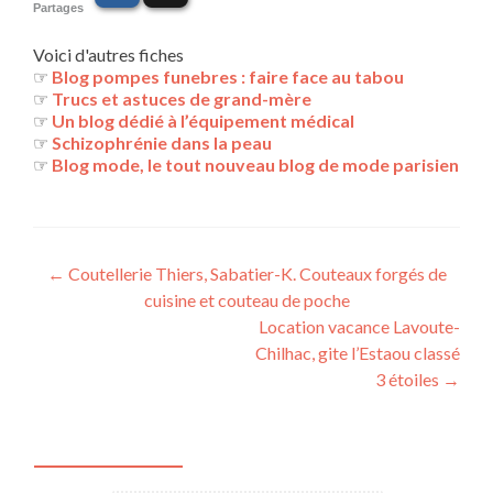
Partages
Voici d'autres fiches
☞
Blog pompes funebres : faire face au tabou
☞
Trucs et astuces de grand-mère
☞
Un blog dédié à l’équipement médical
☞
Schizophrénie dans la peau
☞
Blog mode, le tout nouveau blog de mode parisien
Navigation
←
Coutellerie Thiers, Sabatier-K. Couteaux forgés de
cuisine et couteau de poche
des
Location vacance Lavoute-
articles
Chilhac, gite l’Estaou classé
3 étoiles
→