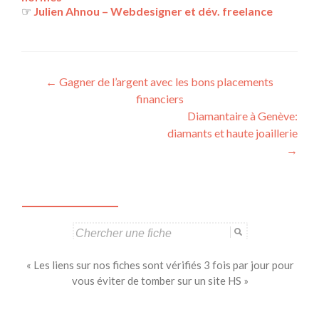
☞
Julien Ahnou – Webdesigner et dév. freelance
Navigation
←
Gagner de l’argent avec les bons placements
financiers
des
Diamantaire à Genève:
articles
diamants et haute joaillerie
→
Search
for:
« Les liens sur nos fiches sont vérifiés 3 fois par jour pour
vous éviter de tomber sur un site HS »