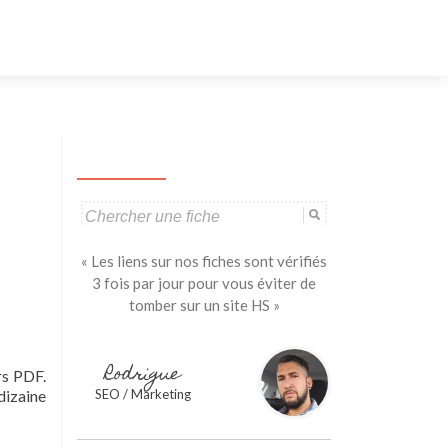
Aller
au
contenu
principal
Search
for:
« Les liens sur nos fiches sont vérifiés
3 fois par jour pour vous éviter de
tomber sur un site HS »
Rodrigue
rs PDF.
dizaine
SEO / Marketing