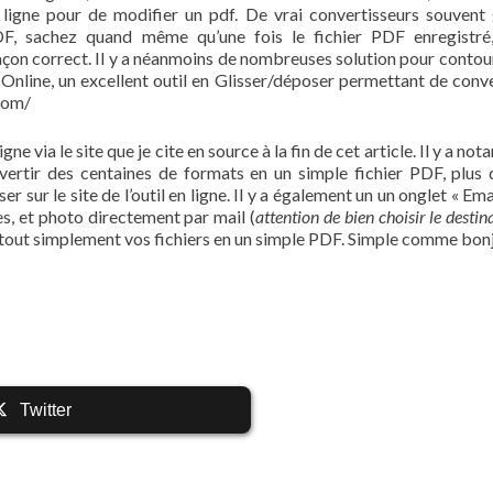
ligne pour de modifier un pdf. De vrai convertisseurs souvent 
PDF, sachez quand même qu’une fois le fichier PDF enregistré,
e façon correct. Il y a néanmoins de nombreuses solution pour contou
nline, un excellent outil en Glisser/déposer permettant de conve
com/
e via le site que je cite en source à la fin de cet article. Il y a n
nvertir des centaines de formats en un simple fichier PDF, plus
 sur le site de l’outil en ligne. Il y a également un un onglet « Ema
s, et photo directement par mail (
attention de bien choisir le destina
 tout simplement vos fichiers en un simple PDF. Simple comme bonj
Twitter