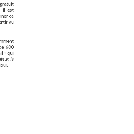
gratuit
 il est
rner ce
rtir au
otamment
 de 600
il » qui
teur, le
our.