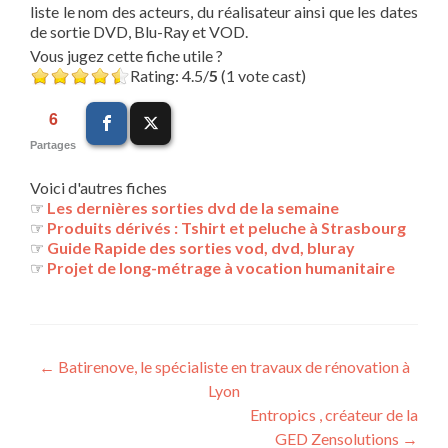
liste le nom des acteurs, du réalisateur ainsi que les dates
de sortie DVD, Blu-Ray et VOD.
Vous jugez cette fiche utile ?
Rating: 4.5/
5
(1 vote cast)
6
Partages
Voici d'autres fiches
☞
Les dernières sorties dvd de la semaine
☞
Produits dérivés : Tshirt et peluche à Strasbourg
☞
Guide Rapide des sorties vod, dvd, bluray
☞
Projet de long-métrage à vocation humanitaire
Navigation
←
Batirenove, le spécialiste en travaux de rénovation à
Lyon
des
Entropics , créateur de la
articles
GED Zensolutions
→