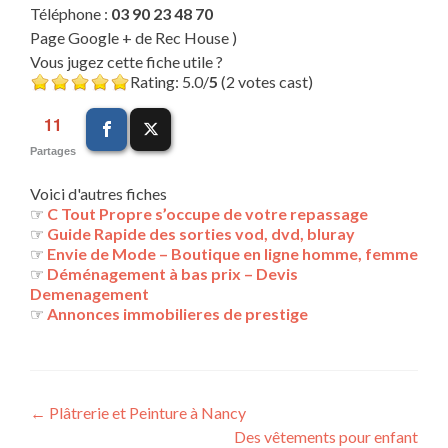
Téléphone :
03 90 23 48 70
Page Google + de Rec House )
Vous jugez cette fiche utile ?
Rating: 5.0/
5
(2 votes cast)
11
Partages
Voici d'autres fiches
☞
C Tout Propre s’occupe de votre repassage
☞
Guide Rapide des sorties vod, dvd, bluray
☞
Envie de Mode – Boutique en ligne homme, femme
☞
Déménagement à bas prix – Devis
Demenagement
☞
Annonces immobilieres de prestige
Navigation
←
Plâtrerie et Peinture à Nancy
Des vêtements pour enfant