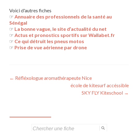
Voici d'autres fiches
☞
Annuaire des professionnels de la santé au
Sénégal
☞
La bonne vague, le site d’actualité du net
☞
Actus et pronostics sportifs sur Wallabet.fr
☞
Ce qui détruit les pneus motos
☞
Prise de vue aérienne par drone
Navigation
←
Réfléxologue aromathérapeute Nice
école de kitesurf accéssible
des
SKY FLY Kiteschool
→
articles
Search
for: