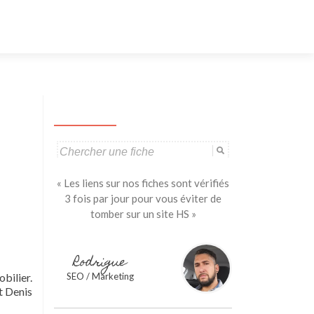
Aller
au
contenu
principal
Search
for:
« Les liens sur nos fiches sont vérifiés
3 fois par jour pour vous éviter de
tomber sur un site HS »
Rodrigue
bilier.
SEO / Marketing
t Denis