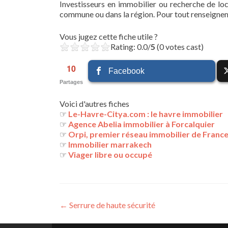
Investisseurs en immobilier ou recherche de loc
commune ou dans la région. Pour tout renseigneme
Vous jugez cette fiche utile ?
Rating: 0.0/
5
(0 votes cast)
10
Facebook
Partages
Voici d'autres fiches
☞
Le-Havre-Citya.com : le havre immobilier
☞
Agence Abelia immobilier à Forcalquier
☞
Orpi, premier réseau immobilier de Franc
☞
Immobilier marrakech
☞
Viager libre ou occupé
Navigation
←
Serrure de haute sécurité
des