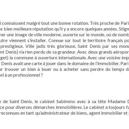
qui connaissent malgré tout une bonne rotation. Très proche de Paris
ne bien meilleure réputation qu’il y a encore quelques années. Stig
donner une image de ville moderne, ouverte sur le monde, où de nom
utre viennent s’installer. Connue sur tout le territoire français p
prestigieux. Ville jadis très glorieuse, Saint Denis par ses mo
nt Denis) n’a rien perdu de sa grandeur. Avec deux grands aéropor
rget) la commune à ouverture internationale. Avec une voisine im
 Denis avait une carte à jouer dans le domaine de l’immobilier. Pari
our trouver un bien à louer ou à acheter sans perdre du temps d
el à un professionnel ?
e de Saint Denis, le cabinet Sabimmo avec à sa tête Madame
ce pour diverses démarches immobilières. Le cabinet a toujours f
reconnues en tant qu’administrateur de biens, agent immobilier et 