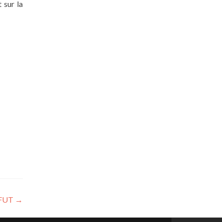
 sur la
a FUT
→