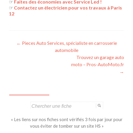
☞
Faites des économies avec Service Led !
☞
Contactez un électricien pour vos travaux à Paris
12
Navigation
←
Pieces Auto Services, spécialiste en carrosserie
automobile
des
Trouvez un garage auto
articles
moto – Pros-AutoMoto.fr
→
Search
for:
« Les liens sur nos fiches sont vérifiés 3 fois par jour pour
vous éviter de tomber sur un site HS »