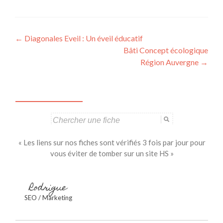
Navigation
←
Diagonales Eveil : Un éveil éducatif
Bâti Concept écologique
des
Région Auvergne
→
articles
Search
for:
« Les liens sur nos fiches sont vérifiés 3 fois par jour pour
vous éviter de tomber sur un site HS »
Rodrigue
SEO / Marketing