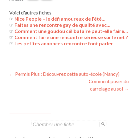
Voici d'autres fiches
☞
Nice People – le défi amoureux de l’été…
☞
Faites une rencontre gay de qualité avec…
☞
Comment une goudou célibataire peut-elle faire…
☞
Comment faire une rencontre sérieuse sur le net ?
☞
Les petites annonces rencontre font parler
Navigation
←
Permis Plus : Découvrez cette auto-école (Nancy)
Comment poser du
des
carrelage au sol
→
articles
Search
for: