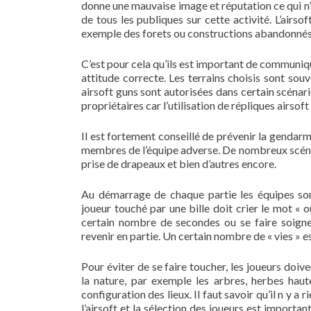
donne une mauvaise image et réputation ce qui n’
de tous les publiques sur cette activité. L’airs
exemple des forets ou constructions abandonnés
C’est pour cela qu’ils est important de communiq
attitude correcte. Les terrains choisis sont sou
airsoft guns sont autorisées dans certain scénari
propriétaires car l’utilisation de répliques airsoft
Il est fortement conseillé de prévenir la gendarme
membres de l’équipe adverse. De nombreux scénar
prise de drapeaux et bien d’autres encore.
Au démarrage de chaque partie les équipes so
joueur touché par une bille doit crier le mot « o
certain nombre de secondes ou se faire soign
revenir en partie. Un certain nombre de « vies » es
Pour éviter de se faire toucher, les joueurs doive
la nature, par exemple les arbres, herbes hau
configuration des lieux. Il faut savoir qu’il n y a 
l’airsoft et la sélection des joueurs est importa