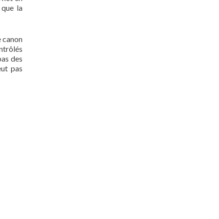
 que la
de canon
ntrôlés
pas des
eut pas