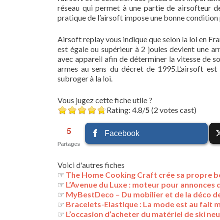
réseau qui permet à une partie de airsofteur de 
pratique de l’airsoft impose une bonne condition 
Airsoft replay vous indique que selon la loi en Fr
est égale ou supérieur à 2 joules devient une a
avec appareil afin de déterminer la vitesse de sor
armes au sens du décret de 1995.L’airsoft est 
subroger à la loi.
Vous jugez cette fiche utile ?
Rating: 4.8/
5
(2 votes cast)
5
Facebook
Partages
Voici d'autres fiches
☞
The Home Cooking Craft crée sa propre b
☞
L’Avenue du Luxe : moteur pour annonces 
☞
MyBestDeco – Du mobilier et de la déco des
☞
Bracelets-Elastique : La mode est au fait 
☞
L’occasion d’acheter du matériel de ski neu