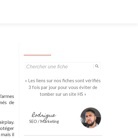
Aller
au
contenu
principal
Search
for:
« Les liens sur nos fiches sont vérifiés
3 fois par jour pour vous éviter de
tomber sur un site HS »
d’armes
nnés de
Rodrigue
irplay.
SEO / Marketing
rotéger
 mais il