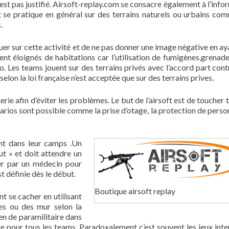
est pas justifié. Airsoft-replay.com se consacre également à l’info
oft se pratique en général sur des terrains naturels ou urbains co
.
uer sur cette activité et de ne pas donner une image négative en ay
vent éloignés de habitations car l’utilisation de fumigènes,grenade
o. Les teams jouent sur des terrains privés avec l’accord part cont
 selon la loi française n’est acceptée que sur des terrains prives.
rie afin d’éviter les problèmes. Le but de l’airsoft est de toucher 
ios sont possible comme la prise d’otage, la protection de person
nt dans leur camps .Un
ut » et doit attendre un
er par un médecin pour
t définie dès le début.
Boutique airsoft replay
nt se cacher en utilisant
tes ou des mur selon la
rien de paramilitaire dans
nte pour tous les teams. Paradoxalement c’est souvent les jeux inte