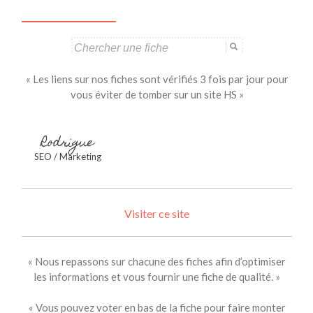
Search
for:
« Les liens sur nos fiches sont vérifiés 3 fois par jour pour
vous éviter de tomber sur un site HS »
Rodrigue
SEO / Marketing
Visiter ce site
« Nous repassons sur chacune des fiches afin d’optimiser
les informations et vous fournir une fiche de qualité. »
« Vous pouvez voter en bas de la fiche pour faire monter