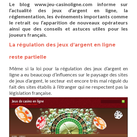
Le blog www.jeu-casinoligne.com informe sur
l’actualité des jeux d’argent en ligne, la
réglementation, les événements importants comme
le retrait ou l’apparition de nouveaux opérateurs
ainsi que des conseils et astuces utiles pour les
joueurs français.
La régulation des jeux d’argent en ligne
reste partielle
Même si la loi pour la régulation des jeux d’argent en
ligne a eu beaucoup d’influences sur le paysage des sites
de jeux d’argent, le secteur est encore très mal régulé du
fait des sites établis à l’étranger qui ne respectent pas la
législation française.