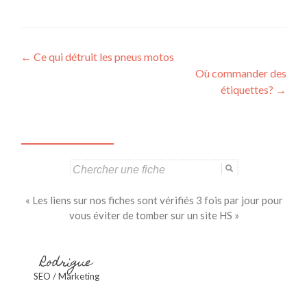
Navigation
←
Ce qui détruit les pneus motos
Où commander des
des
étiquettes?
→
articles
Search
for:
« Les liens sur nos fiches sont vérifiés 3 fois par jour pour
vous éviter de tomber sur un site HS »
Rodrigue
SEO / Marketing