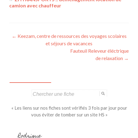
camion avec chauffeur
Navigation
←
Keezam, centre de ressources des voyages scolaires
et séjours de vacances
des
Fauteuil Releveur éléctrique
articles
de relaxation
→
Search
for:
« Les liens sur nos fiches sont vérifiés 3 fois par jour pour
vous éviter de tomber sur un site HS »
Rodrigue