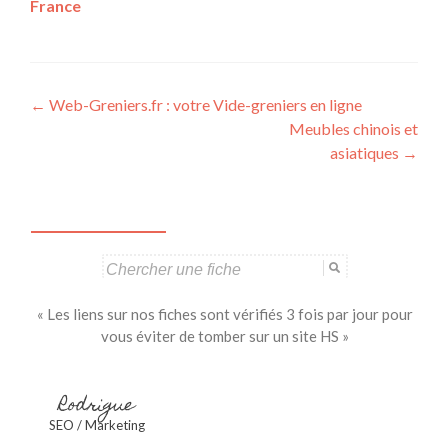
France
Navigation
←
Web-Greniers.fr : votre Vide-greniers en ligne
Meubles chinois et
des
asiatiques
→
articles
Search
for:
« Les liens sur nos fiches sont vérifiés 3 fois par jour pour
vous éviter de tomber sur un site HS »
Rodrigue
SEO / Marketing