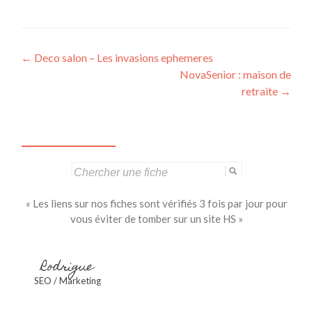
Navigation
←
Deco salon – Les invasions ephemeres
NovaSenior : maison de
des
retraite
→
articles
Search
for:
« Les liens sur nos fiches sont vérifiés 3 fois par jour pour
vous éviter de tomber sur un site HS »
Rodrigue
SEO / Marketing