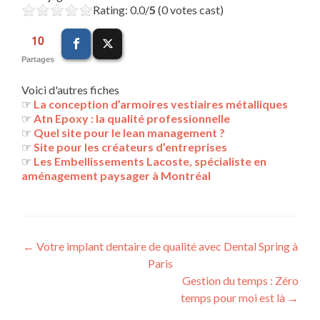
Rating: 0.0/
5
(0 votes cast)
10
Partages
Voici d'autres fiches
☞
La conception d’armoires vestiaires métalliques
☞
Atn Epoxy : la qualité professionnelle
☞
Quel site pour le lean management ?
☞
Site pour les créateurs d’entreprises
☞
Les Embellissements Lacoste, spécialiste en
aménagement paysager à Montréal
Navigation
←
Votre implant dentaire de qualité avec Dental Spring à
Paris
des
Gestion du temps : Zéro
articles
temps pour moi est là
→