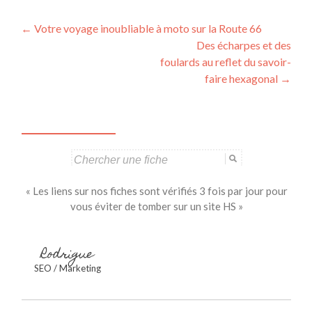
Navigation
←
Votre voyage inoubliable à moto sur la Route 66
Des écharpes et des
des
foulards au reflet du savoir-
articles
faire hexagonal
→
Search
for:
« Les liens sur nos fiches sont vérifiés 3 fois par jour pour
vous éviter de tomber sur un site HS »
Rodrigue
SEO / Marketing