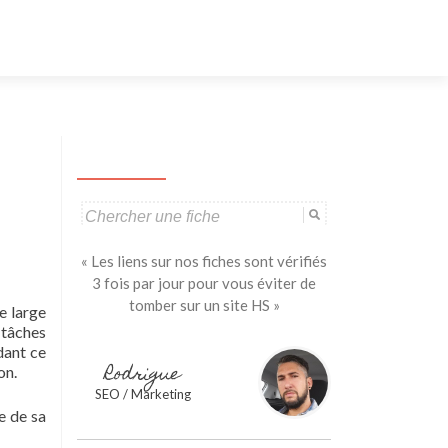
Aller
au
contenu
principal
Search
for:
« Les liens sur nos fiches sont vérifiés
3 fois par jour pour vous éviter de
tomber sur un site HS »
e large
 tâches
dant ce
Rodrigue
on.
SEO / Marketing
e de sa