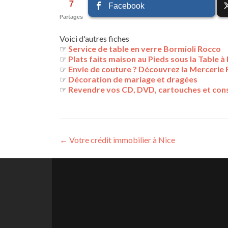
7
Facebook
Partages
Voici d'autres fiches
☞
Service de table en verre Bormioli Rocco
☞
Plats faits maison au Pieds sous la Table 
☞
Envie de couture ? Découvrez la Mercerie
☞
Décoration de mariage et dragées
☞
Revendre vos CD, DVD, cartouches et cons
Navigation
←
Votre crédit immobilier à Nice
des
articles