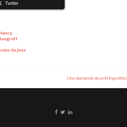
Twitter
à Nancy
 Raugraff
oles de jeux
Une demande de prêt hypothéc