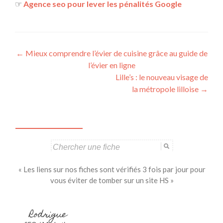
☞
Agence seo pour lever les pénalités Google
Navigation
←
Mieux comprendre l’évier de cuisine grâce au guide de
l’évier en ligne
des
Lille’s : le nouveau visage de
articles
la métropole lilloise
→
Search
for:
« Les liens sur nos fiches sont vérifiés 3 fois par jour pour
vous éviter de tomber sur un site HS »
Rodrigue