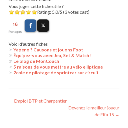
Vous jugez cette fiche utile ?
Rating: 5.0/
5
(3 votes cast)
16
Partages
Voici d'autres fiches
☞
Yapeno ? Causons et jouons Foot
☞
Équipez-vous avec Jeu, Set & Match !
☞
Le blog de MonCoach
☞
5 raisons de vous mettre au vélo elliptique
☞
2cole de pilotage de sprintcar sur circuit
Navigation
←
Emploi BTP et Charpentier
Devenez le meilleur joueur
des
de Fifa 15
→
articles