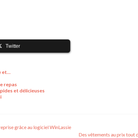
Twitter
e et…
de repas
pides et délicieuses
i
reprise grâce au logiciel WinLassie
Des vêtements au prix tout