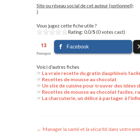
Site ou réseau social de cet auteur (optionnel)
:
)
Vous jugez cette fiche utile ?
Rating: 0.0/
5
(0 votes cast)
13
Facebook
Partages
Voici d'autres fiches
☞
La vraie recette du gratin dauphinois facil
☞
Recettes de mousse au chocolat
☞
Un site de cuisine pour trouver des idées 
☞
Recettes de mousse au chocolat faciles, ra
☞
La charcuterie, un délice à partager à l’infin
Navigation
←
Manager la santé et la sécurité dans votre ent