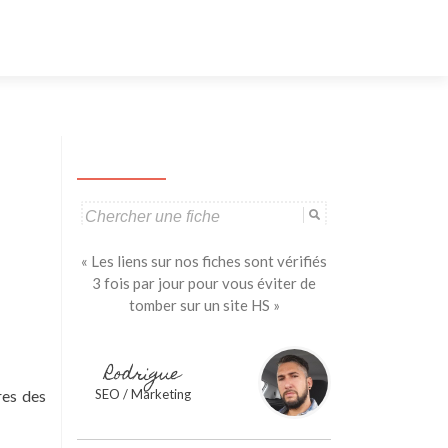
Aller
au
contenu
principal
Search
for:
« Les liens sur nos fiches sont vérifiés
3 fois par jour pour vous éviter de
tomber sur un site HS »
Rodrigue
res des
SEO / Marketing