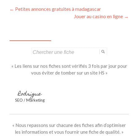
Navigation
←
Petites annonces gratuites à madagascar
Jouer au casino en ligne
→
des
articles
Search
for:
« Les liens sur nos fiches sont vérifiés 3 fois par jour pour
vous éviter de tomber sur un site HS »
Rodrigue
SEO / Marketing
« Nous repassons sur chacune des fiches afin d’optimiser
les informations et vous fournir une fiche de qualité. »